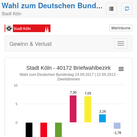
Wahl zum Deutschen Bundestag
Stadt Köln
Wahlräume
Gewinn & Verlust
Toggle
navigati
Stadt Köln - 40172 Briefwahlbezirk
Wahl zum Deutschen Bundestag 24.09.2017 | 22.09.2013 -
Zweitstimmen
10
7,30
7,30
7,03
7,03
5
2,16
2,16
0
-1,78
-1,78