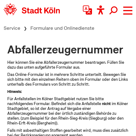
zum Inhalt springen
Service
Formulare und Onlinedienste
Abfallerzeugernummer
Hier können Sie eine Abfallerzeugernummer beantragen. Füllen Sie
dazu das unten aufgeführte Formular aus.
Das
Online
-Formular ist in mehrere Schritte unterteilt. Bewegen Sie
sich bitte mit den einzelnen Reitern oben im Formular oder den Links
unterhalb des Formulars von Schritt zu Schritt.
Hinweis:
Für Anfallstellen im Kölner Stadtgebiet nutzen Sie bitte
nachfolgendes Formular. Befindet sich die Anfallstelle
nicht
im Kölner
Stadtgebiet, so ist der Antrag auf Vergabe einer
Abfallerzeugernummer bei der örtlich zuständigen Behörde zu
stellen. (zum Beispiel für den Rhein-Sieg-Kreis (Siegburg) oder den
Rhein-Erft-Kreis (Bergheim)).
Falls mit asbesthaltigen Stoffen gearbeitet wird, muss dies zusätzlich
bei der Bezirksregierung angezeigt werden.