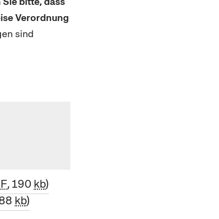
Sie bitte, dass
eise Verordnung
gen sind
F
, 190
kb
188
kb