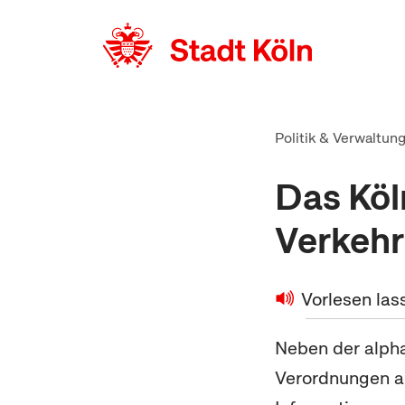
zum Inhalt springen
Politik & Verwaltun
Das Köl
Verkehr
Vorlesen las
Neben der alpha
Verordnungen au