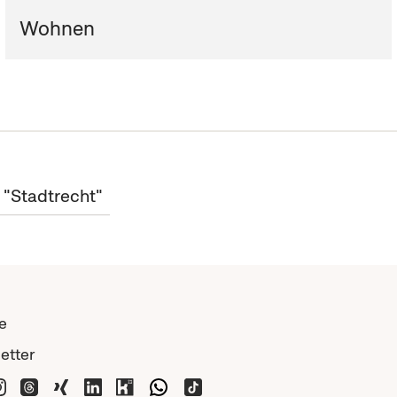
Wohnen
 "Stadtrecht"
e
etter