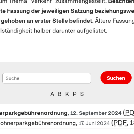
zum Thema "Verkehr" zusammengestellt.
Beachten 
lste Fassung der jeweiligen Satzung beziehungsw
rgehoben an erster Stelle befindet.
Ältere Fassun
llständigkeit halber darunter aufgelistet.
Suchen
A
B
K
P
S
PD
rparkgebührenordnung,
12. September 2024
PDF
, 
hnerparkgebührenordnung,
17. Juni 2024