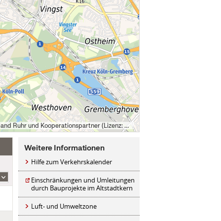
Stadtkarte 2.0 © Regionalverband Ruhr und Kooperationspartner (Lizenz: dl-de/by-2-0), Datengrundlagen: ALKIS, ATKIS - © Land NRW/Katasterämter (Lizenz: dl-de/zero-2-0) und OpenStreetMap (License: ODbL)
Weitere Informationen
Hilfe zum Verkehrskalender
Einschränkungen und Umleitungen
durch Bauprojekte im Altstadtkern
Luft- und Umweltzone