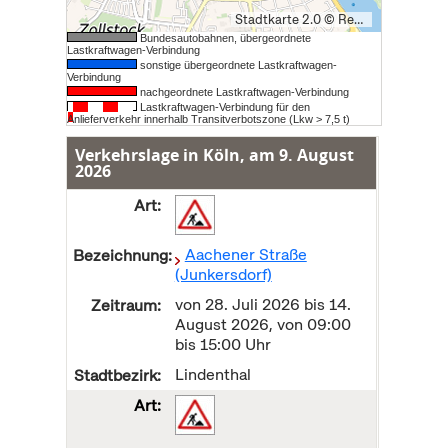
Stadtkarte 2.0 © Regionalverband Ruhr und Kooperationspartner (Lizenz: dl-de/by-2-0), Datengrundlagen: ALKIS, ATKIS - © Land NRW/Katasterämter (Lizenz: dl-de/zero-2-0) und OpenStreetMap (License: ODbL)
Bundesautobahnen, übergeordnete
Lastkraftwagen-Verbindung
sonstige übergeordnete Lastkraftwagen-
Verbindung
nachgeordnete Lastkraftwagen-Verbindung
Lastkraftwagen-Verbindung für den
Anlieferverkehr innerhalb Transitverbotszone (Lkw > 7,5 t)
Verkehrslage in Köln, am
9. August
2026
Aachener Straße
(Junkersdorf)
von
28. Juli 2026
bis
14.
August 2026
, von 09:00
bis 15:00 Uhr
Lindenthal