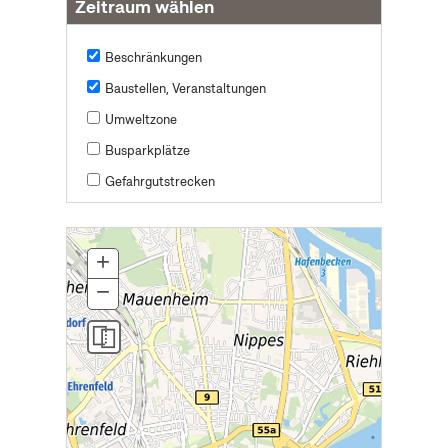
Zeitraum wählen
Beschränkungen
Baustellen, Veranstaltungen
Umweltzone
Busparkplätze
Gefahrgutstrecken
+
Zoom
In
−
Zoom
Out