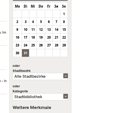
Mo
Di
Mi
Do
Fr
Sa
So
1
2
3
4
5
6
7
8
9
10
11
12
13
14
15
. Im
16
17
18
19
20
21
22
23
24
25
26
27
28
29
30
31
oder
Stadtbezirk
 – in
oder
Kategorie
Weitere Merkmale