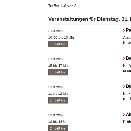
Treffer 1–8 von 8
Veranstaltungen für Dienstag, 31
Pa
31.3.2026
10:30 bis 13 Uhr
Aus 
Inte
Eintritt frei
Ba
31.3.2026
15 bis 17 Uhr
Ein 
unse
Eintritt frei
Bü
31.3.2026
11 bis 12 Uhr
Im Z
der 
Eintritt frei
Ak
31.3.2026
12 bis 18 Uhr
Fröh
Eintritt frei