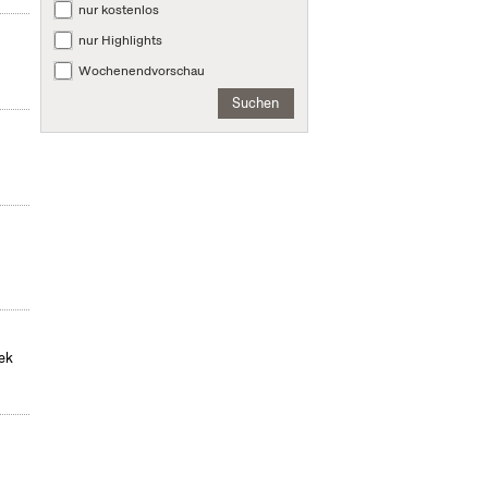
nur kostenlos
nur Highlights
Wochenendvorschau
Suchen
hek