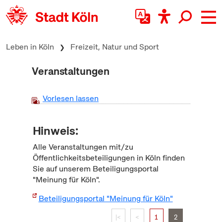
zum Inhalt springen
Leben in Köln
Freizeit, Natur und Sport
Veranstaltungen
Vorlesen lassen
Hinweis:
Alle Veranstaltungen mit/zu
Öffentlichkeitsbeteiligungen in Köln finden
Sie auf unserem Beteiligungsportal
"Meinung für Köln".
Beteiligungsportal "Meinung für Köln"
|<
<
1
2