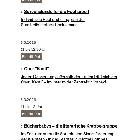
Sprechstunde für die Facharbeit
Individuelle Recherche-Tipps in der
Stadtteilbiblothek Bocklemünd.
5.3.2026
11 bis 12:30 Uhr
Eintritt frei
Chor "Kanti"
Jeden Donnerstag außerhalb der Ferien trifft sich der
Chor "Kanti" – im Interim der Zentralbibliothek!
5.3.2026
11 bis 12 Uhr
Eintritt frei
Bücherbabys – die literarische Krabbelgruppe
Im Zentrum steht die Sprach- und Sinnesförderung
der Kleinsten - in der Stadtteilbibliothek Nippes.