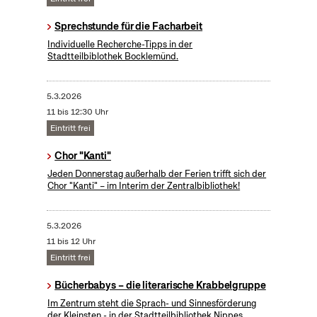
Sprechstunde für die Facharbeit
Individuelle Recherche-Tipps in der
Stadtteilbiblothek Bocklemünd.
5.3.2026
11 bis 12:30 Uhr
Eintritt frei
Chor "Kanti"
Jeden Donnerstag außerhalb der Ferien trifft sich der
Chor "Kanti" – im Interim der Zentralbibliothek!
5.3.2026
11 bis 12 Uhr
Eintritt frei
Bücherbabys – die literarische Krabbelgruppe
Im Zentrum steht die Sprach- und Sinnesförderung
der Kleinsten - in der Stadtteilbibliothek Nippes.