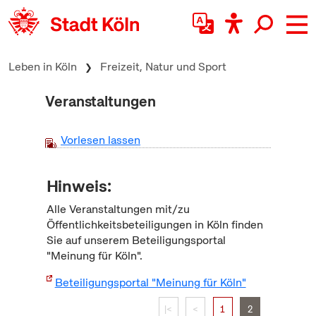
zum Inhalt springen
Leben in Köln
Freizeit, Natur und Sport
Veranstaltungen
Vorlesen lassen
Hinweis:
Alle Veranstaltungen mit/zu
Öffentlichkeitsbeteiligungen in Köln finden
Sie auf unserem Beteiligungsportal
"Meinung für Köln".
Beteiligungsportal "Meinung für Köln"
|<
<
1
2