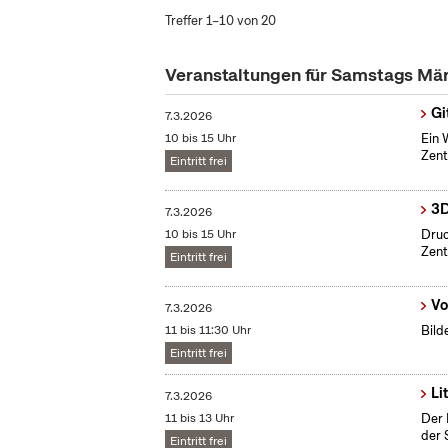
Treffer 1–10 von 20
Veranstaltungen für Samstags Mä
Gi
7.3.2026
10 bis 15 Uhr
Ein 
Zent
Eintritt frei
3D
7.3.2026
10 bis 15 Uhr
Druc
Zent
Eintritt frei
Vo
7.3.2026
11 bis 11:30 Uhr
Bild
Eintritt frei
Li
7.3.2026
11 bis 13 Uhr
Der 
der 
Eintritt frei