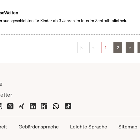
seWelten
erbuchgeschichten für Kinder ab 3 Jahren im Interim Zentralbibliothek.
|<
<
1
2
>
e
etter
heit
Gebärdensprache
Leichte Sprache
Sitemap