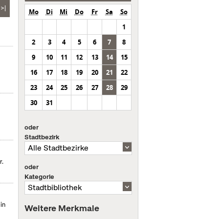
>|
Mo
Di
Mi
Do
Fr
Sa
So
1
2
3
4
5
6
7
8
9
10
11
12
13
14
15
16
17
18
19
20
21
22
23
24
25
26
27
28
29
30
31
oder
Stadtbezirk
r.
oder
Kategorie
in
Weitere Merkmale