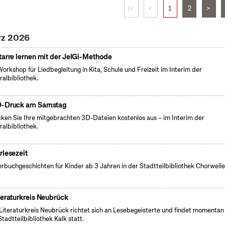
|<
<
1
2
>
rz 2026
tarre lernen mit der JelGi-Methode
Workshop für Liedbegleitung in Kita, Schule und Freizeit im Interim der
ralbibliothek.
-Druck am Samstag
ken Sie Ihre mitgebrachten 3D-Dateien kostenlos aus – im Interim der
ralbibliothek.
rlesezeit
erbuchgeschichten für Kinder ab 3 Jahren in der Stadtteilbibliothek Chorweile
teraturkreis Neubrück
Literaturkreis Neubrück richtet sich an Lesebegeisterte und findet momentan 
Stadtteilbibliothek Kalk statt.