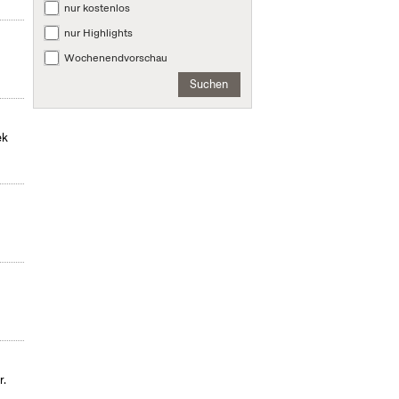
nur kostenlos
nur Highlights
Wochenendvorschau
Suchen
ek
r.