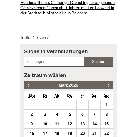
Heutiges Thema: Cliffhanger! Coaching für angehende
Comiczeichner*innen ab 9 Jahren mit Leo Leowald in
der Stadtteilbibliothek Haus Balchem.
Treffer 1–7 von 7
Suche in Veranstaltungen
Suchen
Zeitraum wählen
März 2026
Mo
Di
Mi
Do
Fr
Sa
So
1
2
3
4
5
6
7
8
9
10
11
12
13
14
15
16
17
18
19
20
21
22