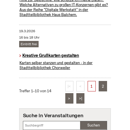
Welche Alternativen zu großen IT-Konzernen gibt es?
Aus der Reihe "Digitale Werkstatt" in der
Stadtteilbibliothek Haus Balchem.
19.3.2026
16 bis 18 Uhr
Eintritt frei
Kreative Grußkarten gestalten
Karten selber stanzen und gestalten - in der
Stadtteilbibliothek Chorweiler
|<
<
1
2
Treffer 1–10 von 14
>
>|
Suche in Veranstaltungen
Suchen