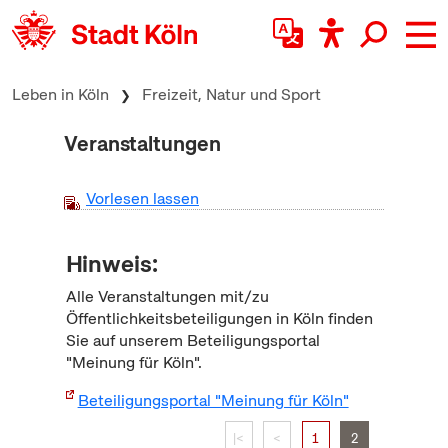
zum Inhalt springen
Leben in Köln
Freizeit, Natur und Sport
Veranstaltungen
Vorlesen lassen
Hinweis:
Alle Veranstaltungen mit/zu
Öffentlichkeitsbeteiligungen in Köln finden
Sie auf unserem Beteiligungsportal
"Meinung für Köln".
Beteiligungsportal "Meinung für Köln"
|<
<
1
2