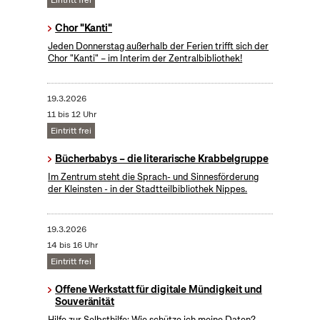
Eintritt frei
Chor "Kanti"
Jeden Donnerstag außerhalb der Ferien trifft sich der
Chor "Kanti" – im Interim der Zentralbibliothek!
19.3.2026
11 bis 12 Uhr
Eintritt frei
Bücherbabys – die literarische Krabbelgruppe
Im Zentrum steht die Sprach- und Sinnesförderung
der Kleinsten - in der Stadtteilbibliothek Nippes.
19.3.2026
14 bis 16 Uhr
Eintritt frei
Offene Werkstatt für digitale Mündigkeit und
Souveränität
Hilfe zur Selbsthilfe: Wie schütze ich meine Daten?