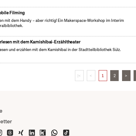
bile Filming
en mit dem Handy – aber richtig! Ein Makerspace-Workshop im Interim
ralbibliothek.
rlesen mit dem Kamishibai-Erzähltheater
lesen und erzählen mit dem Kamishibai in der Stadtteilbibliothek Sülz.
|<
<
1
2
>
e
etter