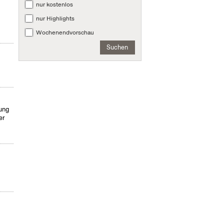
nur kostenlos
nur Highlights
Wochenendvorschau
Suchen
tung
er