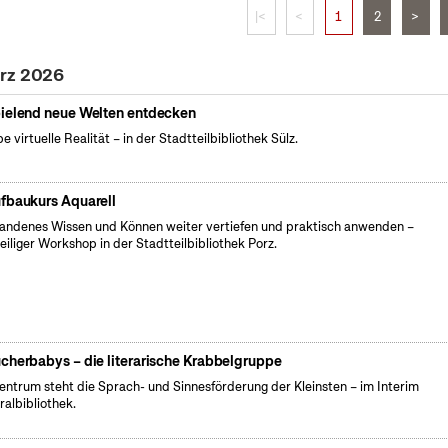
|<
<
1
2
>
ärz 2026
ielend neue Welten entdecken
be virtuelle Realität – in der Stadtteilbibliothek Sülz.
fbaukurs Aquarell
andenes Wissen und Können weiter vertiefen und praktisch anwenden –
teiliger Workshop in der Stadtteilbibliothek Porz.
cherbabys – die literarische Krabbelgruppe
entrum steht die Sprach- und Sinnesförderung der Kleinsten – im Interim
ralbibliothek.