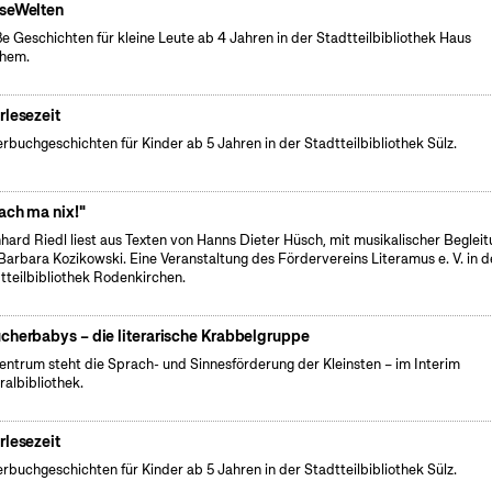
seWelten
e Geschichten für kleine Leute ab 4 Jahren in der Stadtteilbibliothek Haus
chem.
rlesezeit
erbuchgeschichten für Kinder ab 5 Jahren in der Stadtteilbibliothek Sülz.
ach ma nix!"
hard Riedl liest aus Texten von Hanns Dieter Hüsch, mit musikalischer Beglei
Barbara Kozikowski. Eine Veranstaltung des Fördervereins Literamus e. V. in d
tteilbibliothek Rodenkirchen.
cherbabys – die literarische Krabbelgruppe
entrum steht die Sprach- und Sinnesförderung der Kleinsten – im Interim
ralbibliothek.
rlesezeit
erbuchgeschichten für Kinder ab 5 Jahren in der Stadtteilbibliothek Sülz.