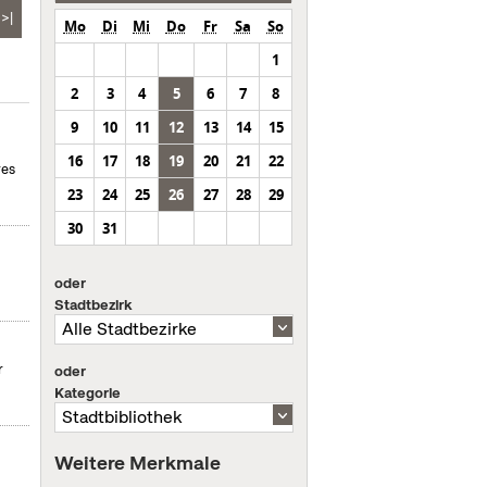
>|
Mo
Di
Mi
Do
Fr
Sa
So
1
2
3
4
5
6
7
8
9
10
11
12
13
14
15
16
17
18
19
20
21
22
res
23
24
25
26
27
28
29
30
31
oder
Stadtbezirk
r
oder
Kategorie
Weitere Merkmale