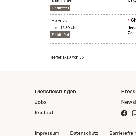
16 bis 18 Uhr
Nähk
Eintritt frei
Ch
12.3.2026
11 bis 12:30 Uhr
Jede
Zent
Eintritt frei
Treffer 1–10 von 35
Dienstleistungen
Press
Jobs
Newsl
Kontakt
Impressum
Datenschutz
Barrierefrei