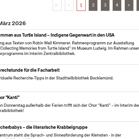
|<
<
1
2
3
4
>
 März 2026
immen aus Turtle Island – Indigene Gegenwart in den USA
ng aus Texten von Robin Wall Kimmerer. Rahmenprogramm zur Ausstellung
Collecting Memories from Turtle Island" im Museum Ludwig. Im Rahmen unse
urprogramms im Interim Zentralbibliothek.
rechstunde für die Facharbeit
viduelle Recherche-Tipps in der Stadtteilbiblothek Bocklemünd.
or "Kanti"
n Donnerstag außerhalb der Ferien trifft sich der Chor "Kanti" – im Interim de
ralbibliothek!
cherbabys – die literarische Krabbelgruppe
entrum steht die Sprach- und Sinnesförderung der Kleinsten - in der