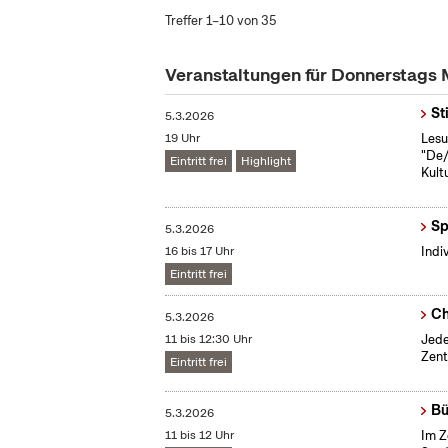
Treffer 1–10 von 35
Veranstaltungen für Donnerstags
St
5.3.2026
19 Uhr
Lesu
"De/
Eintritt frei
Highlight
Kult
Sp
5.3.2026
16 bis 17 Uhr
Indi
Eintritt frei
Ch
5.3.2026
11 bis 12:30 Uhr
Jede
Zent
Eintritt frei
Bü
5.3.2026
11 bis 12 Uhr
Im Z