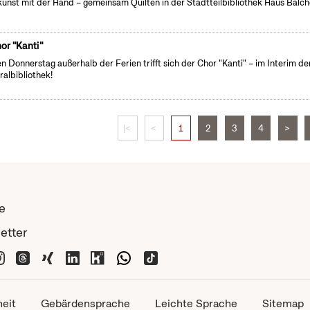
unst mit der Hand – gemeinsam Quilten in der Stadtteilbibliothek Haus Balc
or "Kanti"
n Donnerstag außerhalb der Ferien trifft sich der Chor "Kanti" – im Interim de
ralbibliothek!
|<
<
1
2
3
4
>
e
etter
heit
Gebärdensprache
Leichte Sprache
Sitemap