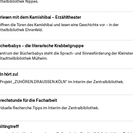
tteilbibliothek Nippes.
rlesen mit dem Kamishibai – Erzähltheater
öffnen die Türen des Kamishibai und lesen eine Geschichte vor – in der
tteilbibliothek Ehrenfeld.
cherbabys – die literarische Krabbelgruppe
entrum der Bücherbabys steht die Sprach- und Sinnesförderung der Kleinsten
Stadtteilbibliothek Mülheim.
ln hört zu!
Projekt „ZUHÖREN.DRAUSSEN.KÖLN“ im Interim der Zentralbibliothek.
rechstunde für die Facharbeit
viduelle Recherche-Tipps im Interim der Zentralbibliothek.
iltingtreff