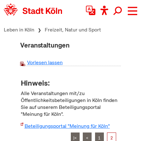
zum Inhalt springen
Leben in Köln
Freizeit, Natur und Sport
Veranstaltungen
Vorlesen lassen
Hinweis:
Alle Veranstaltungen mit/zu
Öffentlichkeitsbeteiligungen in Köln finden
Sie auf unserem Beteiligungsportal
"Meinung für Köln".
Beteiligungsportal "Meinung für Köln"
|<
<
1
2