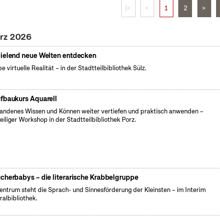
|<
<
1
2
>
ärz 2026
ielend neue Welten entdecken
be virtuelle Realität – in der Stadtteilbibliothek Sülz.
fbaukurs Aquarell
andenes Wissen und Können weiter vertiefen und praktisch anwenden –
teiliger Workshop in der Stadtteilbibliothek Porz.
cherbabys – die literarische Krabbelgruppe
entrum steht die Sprach- und Sinnesförderung der Kleinsten – im Interim
ralbibliothek.