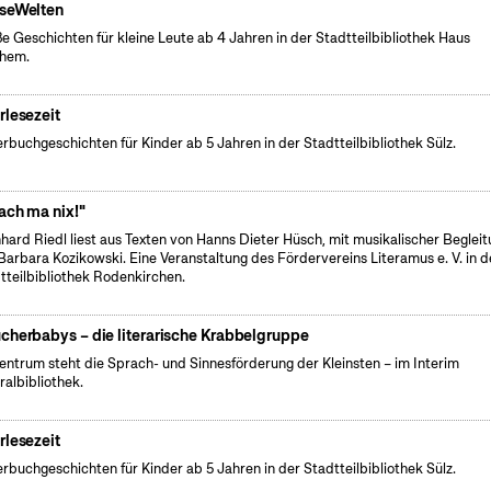
seWelten
e Geschichten für kleine Leute ab 4 Jahren in der Stadtteilbibliothek Haus
chem.
rlesezeit
erbuchgeschichten für Kinder ab 5 Jahren in der Stadtteilbibliothek Sülz.
ach ma nix!"
hard Riedl liest aus Texten von Hanns Dieter Hüsch, mit musikalischer Beglei
Barbara Kozikowski. Eine Veranstaltung des Fördervereins Literamus e. V. in d
tteilbibliothek Rodenkirchen.
cherbabys – die literarische Krabbelgruppe
entrum steht die Sprach- und Sinnesförderung der Kleinsten – im Interim
ralbibliothek.
rlesezeit
erbuchgeschichten für Kinder ab 5 Jahren in der Stadtteilbibliothek Sülz.