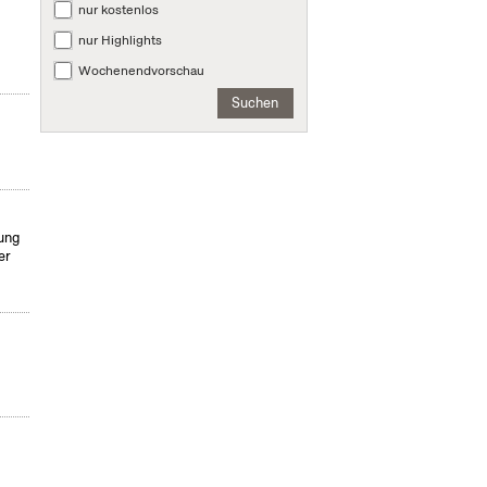
nur kostenlos
nur Highlights
Wochenendvorschau
Suchen
tung
er