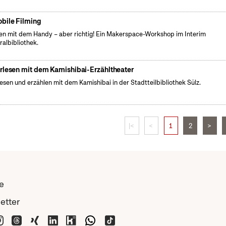
bile Filming
en mit dem Handy – aber richtig! Ein Makerspace-Workshop im Interim
ralbibliothek.
rlesen mit dem Kamishibai-Erzähltheater
lesen und erzählen mit dem Kamishibai in der Stadtteilbibliothek Sülz.
|<
<
1
2
>
e
etter