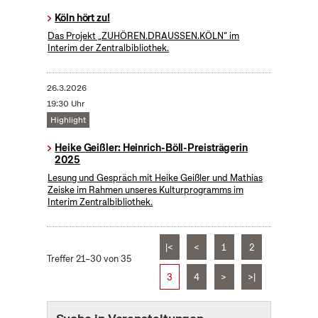
Köln hört zu!
Das Projekt „ZUHÖREN.DRAUSSEN.KÖLN“ im
Interim der Zentralbibliothek.
26.3.2026
19:30 Uhr
Highlight
Heike Geißler: Heinrich-Böll-Preisträgerin
2025
Lesung und Gespräch mit Heike Geißler und Mathias
Zeiske im Rahmen unseres Kulturprogramms im
Interim Zentralbibliothek.
|<
<
1
2
Treffer 21–30 von 35
3
4
>
>|