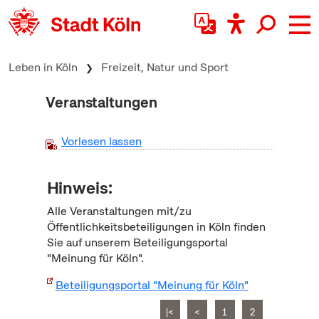
zum Inhalt springen
Leben in Köln
Freizeit, Natur und Sport
Veranstaltungen
Vorlesen lassen
Hinweis:
Alle Veranstaltungen mit/zu
Öffentlichkeitsbeteiligungen in Köln finden
Sie auf unserem Beteiligungsportal
"Meinung für Köln".
Beteiligungsportal "Meinung für Köln"
|<
<
1
2