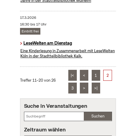
Jahre in der Stadtteilbibliothek Mülheim
17.3.2026
16:30 bis 17 Uhr
Eintritt frei
LeseWelten am Dienstag
Eine Kinderlesung in Zusammenarbeit mit LeseWelten
Köln in der Stadtteilbibliothek Kalk.
|<
<
1
2
Treffer 11–20 von 26
3
>
>|
Suche in Veranstaltungen
Suchen
Zeitraum wählen