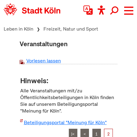
zum Inhalt springen
Leben in Köln
Freizeit, Natur und Sport
Veranstaltungen
Vorlesen lassen
Hinweis:
Alle Veranstaltungen mit/zu
Öffentlichkeitsbeteiligungen in Köln finden
Sie auf unserem Beteiligungsportal
"Meinung für Köln".
Beteiligungsportal "Meinung für Köln"
|<
<
1
2