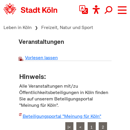
zum Inhalt springen
Leben in Köln
Freizeit, Natur und Sport
Veranstaltungen
Vorlesen lassen
Hinweis:
Alle Veranstaltungen mit/zu
Öffentlichkeitsbeteiligungen in Köln finden
Sie auf unserem Beteiligungsportal
"Meinung für Köln".
Beteiligungsportal "Meinung für Köln"
|<
<
1
2