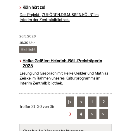
Köln hört zu!
Das Projekt „ZUHÖREN.DRAUSSEN.KÖLN“ im
Interim der Zentralbibliothek.
26.3.2026
19:30 Uhr
Highlight
Heike Geißler: Heinrich-Böll-Preisträgerin
2025
Lesung und Gespräch mit Heike Geißler und Mathias
Zeiske im Rahmen unseres Kulturprogramms im
Interim Zentralbibliothek.
|<
<
1
2
Treffer 21–30 von 35
3
4
>
>|