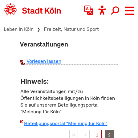
zum Inhalt springen
Leben in Köln
Freizeit, Natur und Sport
Veranstaltungen
Vorlesen lassen
Hinweis:
Alle Veranstaltungen mit/zu
Öffentlichkeitsbeteiligungen in Köln finden
Sie auf unserem Beteiligungsportal
"Meinung für Köln".
Beteiligungsportal "Meinung für Köln"
|<
<
1
2