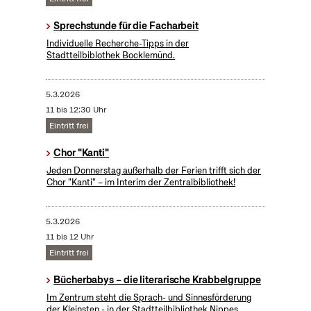
Sprechstunde für die Facharbeit
Individuelle Recherche-Tipps in der
Stadtteilbiblothek Bocklemünd.
5.3.2026
11 bis 12:30 Uhr
Eintritt frei
Chor "Kanti"
Jeden Donnerstag außerhalb der Ferien trifft sich der
Chor "Kanti" – im Interim der Zentralbibliothek!
5.3.2026
11 bis 12 Uhr
Eintritt frei
Bücherbabys – die literarische Krabbelgruppe
Im Zentrum steht die Sprach- und Sinnesförderung
der Kleinsten - in der Stadtteilbibliothek Nippes.