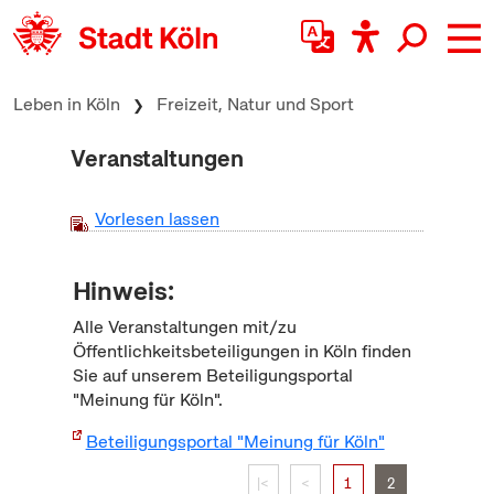
zum Inhalt springen
Leben in Köln
Freizeit, Natur und Sport
Veranstaltungen
Vorlesen lassen
Hinweis:
Alle Veranstaltungen mit/zu
Öffentlichkeitsbeteiligungen in Köln finden
Sie auf unserem Beteiligungsportal
"Meinung für Köln".
Beteiligungsportal "Meinung für Köln"
|<
<
1
2