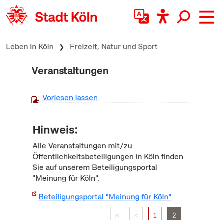
zum Inhalt springen
Leben in Köln
Freizeit, Natur und Sport
Veranstaltungen
Vorlesen lassen
Hinweis:
Alle Veranstaltungen mit/zu
Öffentlichkeitsbeteiligungen in Köln finden
Sie auf unserem Beteiligungsportal
"Meinung für Köln".
Beteiligungsportal "Meinung für Köln"
|<
<
1
2