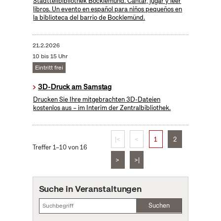
Stadtteilbibliothek Bocklemünd. Cantar, jugar y leer
libros. Un evento en español para niños pequeños en
la biblioteca del barrio de Bocklemünd.
21.2.2026
10 bis 15 Uhr
Eintritt frei
3D-Druck am Samstag
Drucken Sie Ihre mitgebrachten 3D-Dateien
kostenlos aus – im Interim der Zentralbibliothek.
|<
<
1
2
Treffer 1–10 von 16
>
>|
Suche in Veranstaltungen
Suchen