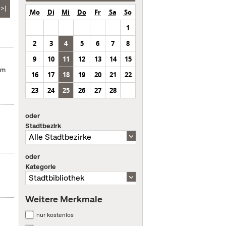
>|
Mo
Di
Mi
Do
Fr
Sa
So
1
2
3
4
5
6
7
8
9
10
11
12
13
14
15
um
16
17
18
19
20
21
22
23
24
25
26
27
28
oder
Stadtbezirk
oder
Kategorie
Weitere Merkmale
nur kostenlos