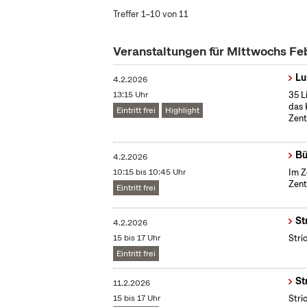
Treffer 1–10 von 11
Veranstaltungen für Mittwochs Fe
Lu
4.2.2026
13:15 Uhr
35 L
das 
Eintritt frei
Highlight
Zent
Bü
4.2.2026
10:15 bis 10:45 Uhr
Im Z
Zent
Eintritt frei
St
4.2.2026
15 bis 17 Uhr
Stri
Eintritt frei
St
11.2.2026
15 bis 17 Uhr
Stri