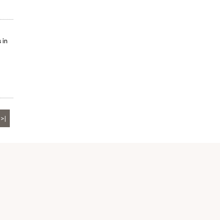
 in
>|