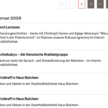
|<
<
1
2
>
bruar 2026
nch Lectures
iteraturgeschichten – heute mit Christoph Danne und Aglaja Veteranyis "War
Kind in der Polenta kocht". Im Rahmen unseres Kulturprogramms im Interim
ralbibliothek.
cherbabys – die literarische Krabbelgruppe
entrum steht die Sprach- und Sinnesförderung der Kleinsten – im Interim
ralbibliothek.
ricktreff in Haus Balchem
cken und Häkeln in der Stadtteilbibliothek Haus Balchem.
ricktreff in Haus Balchem
cken und Häkeln in der Stadtteilbibliothek Haus Balchem.