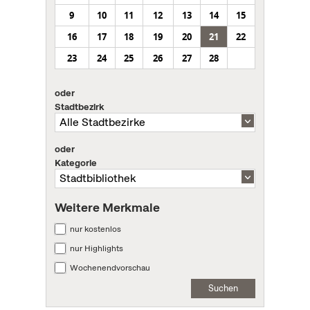
9
10
11
12
13
14
15
16
17
18
19
20
21
22
23
24
25
26
27
28
oder
Stadtbezirk
oder
Kategorie
Weitere Merkmale
nur kostenlos
nur Highlights
Wochenendvorschau
Suchen