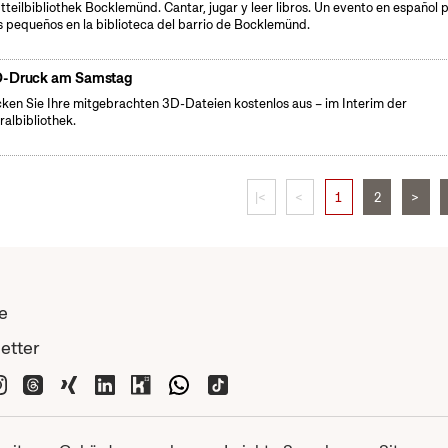
tteilbibliothek Bocklemünd. Cantar, jugar y leer libros. Un evento en español 
s pequeños en la biblioteca del barrio de Bocklemünd.
-Druck am Samstag
ken Sie Ihre mitgebrachten 3D-Dateien kostenlos aus – im Interim der
ralbibliothek.
|<
<
1
2
>
e
etter