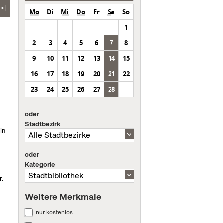
>|
Mo
Di
Mi
Do
Fr
Sa
So
1
2
3
4
5
6
7
8
9
10
11
12
13
14
15
16
17
18
19
20
21
22
23
24
25
26
27
28
oder
Stadtbezirk
in
oder
Kategorie
r.
Weitere Merkmale
nur kostenlos