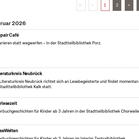
|<
<
1
2
>
bruar 2026
pair Café
rieren statt wegwerfen – in der Stadtteilbibliothek Porz.
teraturkreis Neubrück
Literaturkreis Neubrück richtet sich an Lesebegeisterte und findet momentan 
Stadtteilbibliothek Kalk statt.
rlesezeit
erbuchgeschichten für Kinder ab 3 Jahren in der Stadtteilbibliothek Chorweile
seWelten
erbuchgeschichten für Kinder ab 3 Jahren im Interim Zentralbibliothek.