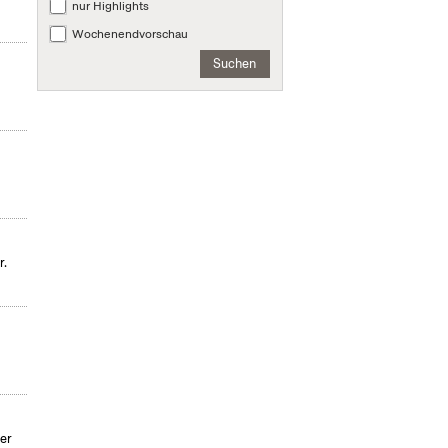
nur Highlights
Wochenendvorschau
Suchen
r.
der