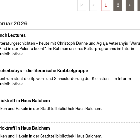
|<
<
1
2
>
bruar 2026
nch Lectures
iteraturgeschichten – heute mit Christoph Danne und Aglaja Veteranyis "War
Kind in der Polenta kocht". Im Rahmen unseres Kulturprogramms im Interim
ralbibliothek.
cherbabys – die literarische Krabbelgruppe
entrum steht die Sprach- und Sinnesförderung der Kleinsten – im Interim
ralbibliothek.
ricktreff in Haus Balchem
cken und Häkeln in der Stadtteilbibliothek Haus Balchem.
ricktreff in Haus Balchem
cken und Häkeln in der Stadtteilbibliothek Haus Balchem.