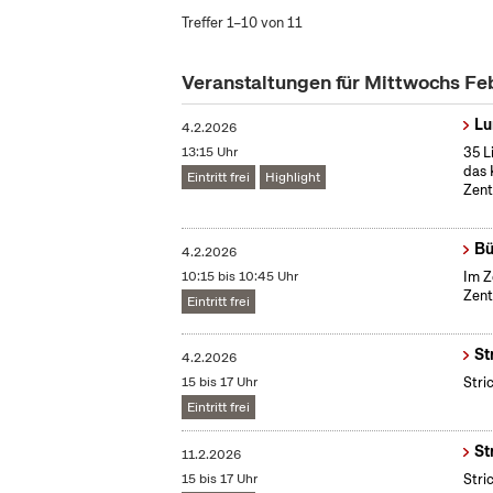
Treffer 1–10 von 11
Veranstaltungen für Mittwochs Fe
Lu
4.2.2026
13:15 Uhr
35 L
das 
Eintritt frei
Highlight
Zent
Bü
4.2.2026
10:15 bis 10:45 Uhr
Im Z
Zent
Eintritt frei
St
4.2.2026
15 bis 17 Uhr
Stri
Eintritt frei
St
11.2.2026
15 bis 17 Uhr
Stri