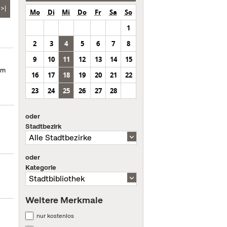
>|
Mo
Di
Mi
Do
Fr
Sa
So
1
2
3
4
5
6
7
8
9
10
11
12
13
14
15
um
16
17
18
19
20
21
22
23
24
25
26
27
28
oder
Stadtbezirk
oder
Kategorie
Weitere Merkmale
nur kostenlos