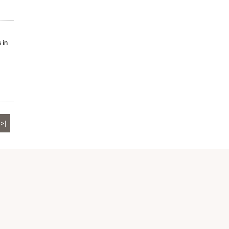
 in
>|