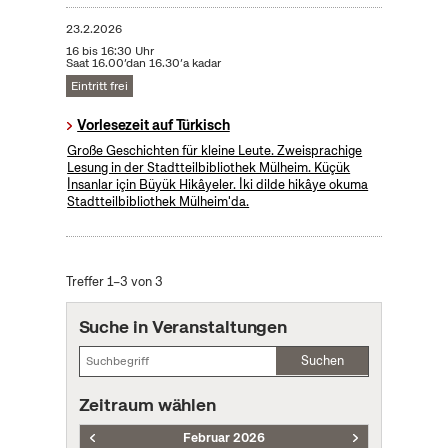
23.2.2026
16 bis 16:30 Uhr
Saat 16.00’dan 16.30’a kadar
Eintritt frei
Vorlesezeit auf Türkisch
Große Geschichten für kleine Leute. Zweisprachige
Lesung in der Stadtteilbibliothek Mülheim. Küçük
İnsanlar için Büyük Hikâyeler. İki dilde hikâye okuma
Stadtteilbibliothek Mülheim'da.
Treffer 1–3 von 3
Suche in Veranstaltungen
Suchen
Zeitraum wählen
Februar 2026