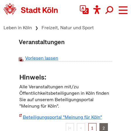
zum Inhalt springen
Leben in Köln
Freizeit, Natur und Sport
Veranstaltungen
Vorlesen lassen
Hinweis:
Alle Veranstaltungen mit/zu
Öffentlichkeitsbeteiligungen in Köln finden
Sie auf unserem Beteiligungsportal
"Meinung für Köln".
Beteiligungsportal "Meinung für Köln"
|<
<
1
2