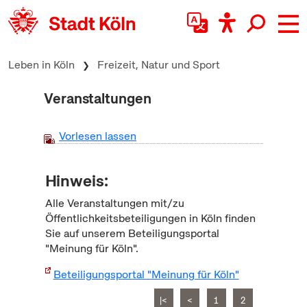
zum Inhalt springen
Leben in Köln
Freizeit, Natur und Sport
Veranstaltungen
Vorlesen lassen
Hinweis:
Alle Veranstaltungen mit/zu
Öffentlichkeitsbeteiligungen in Köln finden
Sie auf unserem Beteiligungsportal
"Meinung für Köln".
Beteiligungsportal "Meinung für Köln"
|<
<
1
2