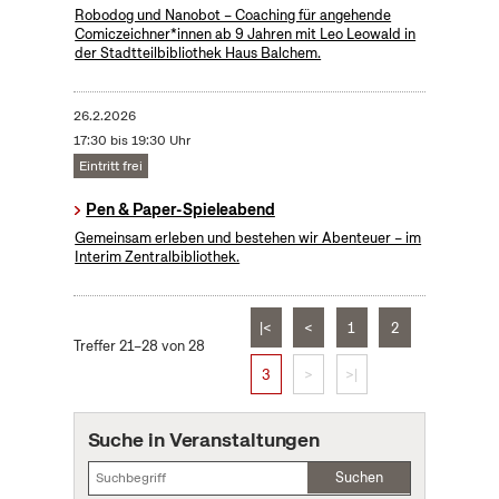
Robodog und Nanobot – Coaching für angehende
Comiczeichner*innen ab 9 Jahren mit Leo Leowald in
der Stadtteilbibliothek Haus Balchem.
26.2.2026
17:30 bis 19:30 Uhr
Eintritt frei
Pen & Paper-Spieleabend
Gemeinsam erleben und bestehen wir Abenteuer – im
Interim Zentralbibliothek.
|<
<
1
2
Treffer 21–28 von 28
3
>
>|
Suche in Veranstaltungen
Suchen