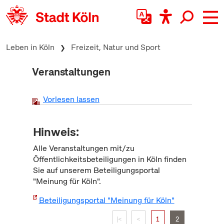
zum Inhalt springen
Leben in Köln
Freizeit, Natur und Sport
Veranstaltungen
Vorlesen lassen
Hinweis:
Alle Veranstaltungen mit/zu
Öffentlichkeitsbeteiligungen in Köln finden
Sie auf unserem Beteiligungsportal
"Meinung für Köln".
Beteiligungsportal "Meinung für Köln"
|<
<
1
2