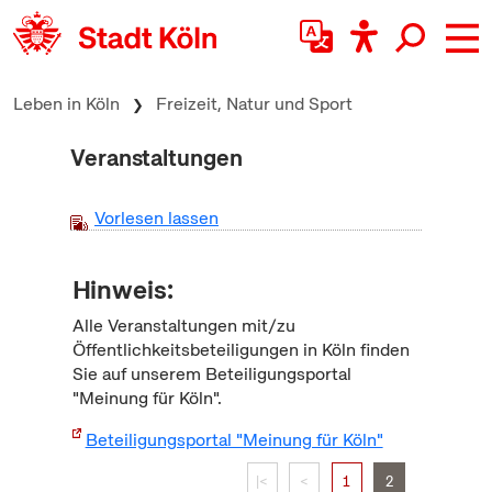
zum Inhalt springen
Leben in Köln
Freizeit, Natur und Sport
Veranstaltungen
Vorlesen lassen
Hinweis:
Alle Veranstaltungen mit/zu
Öffentlichkeitsbeteiligungen in Köln finden
Sie auf unserem Beteiligungsportal
"Meinung für Köln".
Beteiligungsportal "Meinung für Köln"
|<
<
1
2