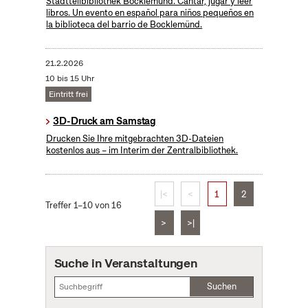
Stadtteilbibliothek Bocklemünd. Cantar, jugar y leer
libros. Un evento en español para niños pequeños en
la biblioteca del barrio de Bocklemünd.
21.2.2026
10 bis 15 Uhr
Eintritt frei
3D-Druck am Samstag
Drucken Sie Ihre mitgebrachten 3D-Dateien
kostenlos aus – im Interim der Zentralbibliothek.
|<
<
1
2
Treffer 1–10 von 16
>
>|
Suche in Veranstaltungen
Suchen