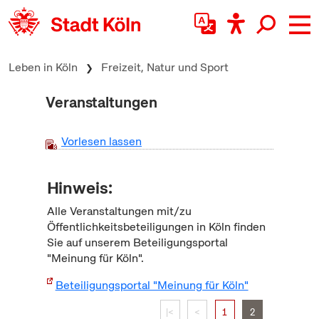
zum Inhalt springen
Leben in Köln
Freizeit, Natur und Sport
Veranstaltungen
Vorlesen lassen
Hinweis:
Alle Veranstaltungen mit/zu
Öffentlichkeitsbeteiligungen in Köln finden
Sie auf unserem Beteiligungsportal
"Meinung für Köln".
Beteiligungsportal "Meinung für Köln"
|<
<
1
2