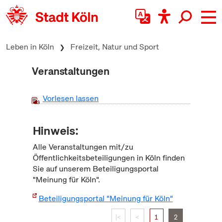
zum Inhalt springen
Leben in Köln
Freizeit, Natur und Sport
Veranstaltungen
Vorlesen lassen
Hinweis:
Alle Veranstaltungen mit/zu
Öffentlichkeitsbeteiligungen in Köln finden
Sie auf unserem Beteiligungsportal
"Meinung für Köln".
Beteiligungsportal "Meinung für Köln"
|<
<
1
2