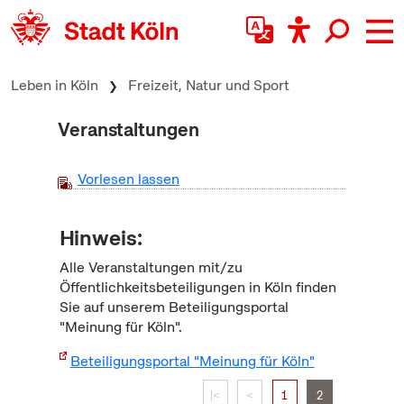
zum Inhalt springen
Leben in Köln
Freizeit, Natur und Sport
Veranstaltungen
Vorlesen lassen
Hinweis:
Alle Veranstaltungen mit/zu
Öffentlichkeitsbeteiligungen in Köln finden
Sie auf unserem Beteiligungsportal
"Meinung für Köln".
Beteiligungsportal "Meinung für Köln"
|<
<
1
2