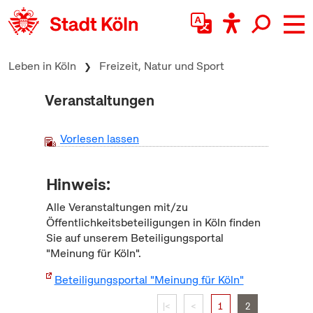
zum Inhalt springen
Leben in Köln
Freizeit, Natur und Sport
Veranstaltungen
Vorlesen lassen
Hinweis:
Alle Veranstaltungen mit/zu
Öffentlichkeitsbeteiligungen in Köln finden
Sie auf unserem Beteiligungsportal
"Meinung für Köln".
Beteiligungsportal "Meinung für Köln"
|<
<
1
2