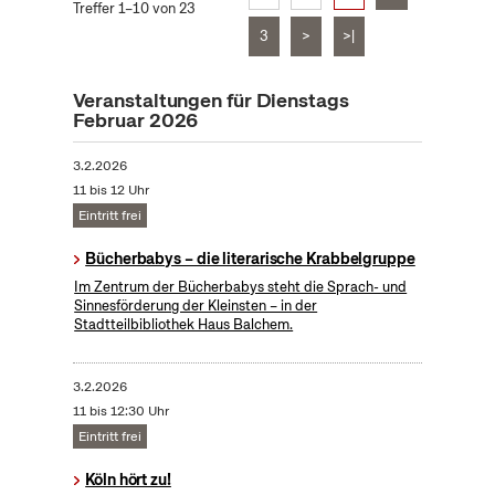
Treffer 1–10 von 23
3
>
>|
Veranstaltungen für Dienstags
Februar 2026
3.2.2026
11 bis 12 Uhr
Eintritt frei
Bücherbabys – die literarische Krabbelgruppe
Im Zentrum der Bücherbabys steht die Sprach- und
Sinnesförderung der Kleinsten – in der
Stadtteilbibliothek Haus Balchem.
3.2.2026
11 bis 12:30 Uhr
Eintritt frei
Köln hört zu!