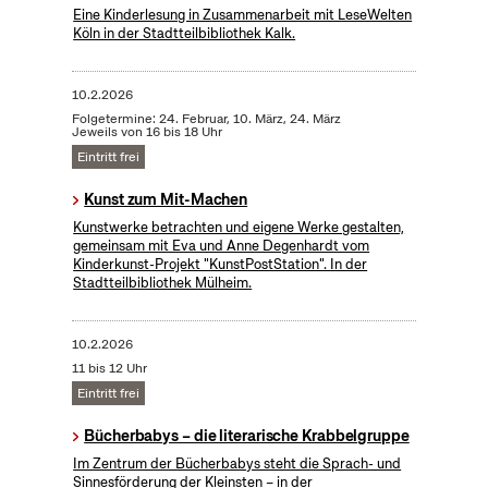
Eine Kinderlesung in Zusammenarbeit mit LeseWelten
Köln in der Stadtteilbibliothek Kalk.
10.2.2026
Folgetermine: 24. Februar, 10. März, 24. März
Jeweils von 16 bis 18 Uhr
Eintritt frei
Kunst zum Mit-Machen
Kunstwerke betrachten und eigene Werke gestalten,
gemeinsam mit Eva und Anne Degenhardt vom
Kinderkunst-Projekt "KunstPostStation". In der
Stadtteilbibliothek Mülheim.
10.2.2026
11 bis 12 Uhr
Eintritt frei
Bücherbabys – die literarische Krabbelgruppe
Im Zentrum der Bücherbabys steht die Sprach- und
Sinnesförderung der Kleinsten – in der