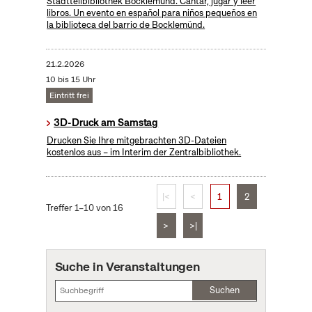
Stadtteilbibliothek Bocklemünd. Cantar, jugar y leer
libros. Un evento en español para niños pequeños en
la biblioteca del barrio de Bocklemünd.
21.2.2026
10 bis 15 Uhr
Eintritt frei
3D-Druck am Samstag
Drucken Sie Ihre mitgebrachten 3D-Dateien
kostenlos aus – im Interim der Zentralbibliothek.
|<
<
1
2
Treffer 1–10 von 16
>
>|
Suche in Veranstaltungen
Suchen