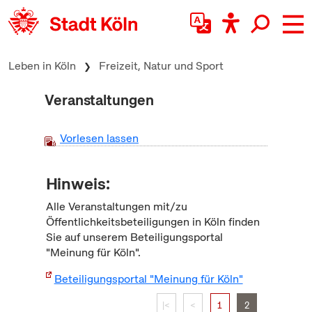
zum Inhalt springen
Leben in Köln
Freizeit, Natur und Sport
Veranstaltungen
Vorlesen lassen
Hinweis:
Alle Veranstaltungen mit/zu
Öffentlichkeitsbeteiligungen in Köln finden
Sie auf unserem Beteiligungsportal
"Meinung für Köln".
Beteiligungsportal "Meinung für Köln"
|<
<
1
2