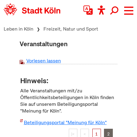
zum Inhalt springen
Leben in Köln
Freizeit, Natur und Sport
Veranstaltungen
Vorlesen lassen
Hinweis:
Alle Veranstaltungen mit/zu
Öffentlichkeitsbeteiligungen in Köln finden
Sie auf unserem Beteiligungsportal
"Meinung für Köln".
Beteiligungsportal "Meinung für Köln"
|<
<
1
2