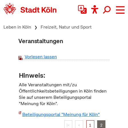
zum Inhalt springen
Leben in Köln
Freizeit, Natur und Sport
Veranstaltungen
Vorlesen lassen
Hinweis:
Alle Veranstaltungen mit/zu
Öffentlichkeitsbeteiligungen in Köln finden
Sie auf unserem Beteiligungsportal
"Meinung für Köln".
Beteiligungsportal "Meinung für Köln"
|<
<
1
2