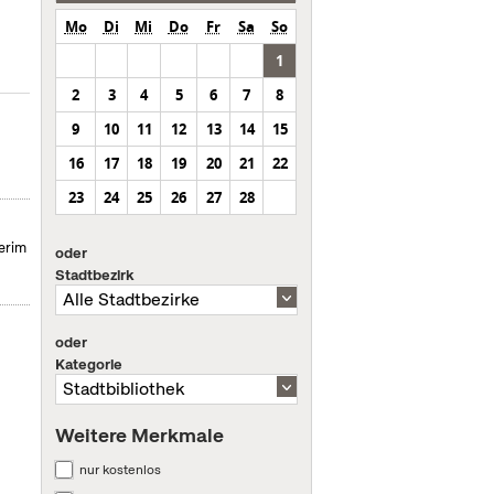
Mo
Di
Mi
Do
Fr
Sa
So
1
2
3
4
5
6
7
8
9
10
11
12
13
14
15
16
17
18
19
20
21
22
23
24
25
26
27
28
erim
oder
Stadtbezirk
oder
Kategorie
Weitere Merkmale
nur kostenlos