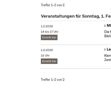
Treffer 1–2 von 2
Veranstaltungen für Sonntag, 1. F
MI
1.2.2026
14 bis 17 Uhr
Die 
Bibl
Eintritt frei
Le
1.2.2026
15 Uhr
Klem
Zent
Eintritt frei
Treffer 1–2 von 2