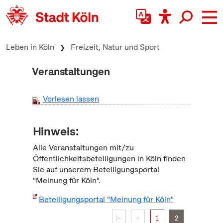
zum Inhalt springen
Leben in Köln
Freizeit, Natur und Sport
Veranstaltungen
Vorlesen lassen
Hinweis:
Alle Veranstaltungen mit/zu
Öffentlichkeitsbeteiligungen in Köln finden
Sie auf unserem Beteiligungsportal
"Meinung für Köln".
Beteiligungsportal "Meinung für Köln"
|<
<
1
2