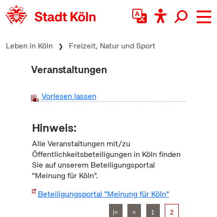
zum Inhalt springen
Leben in Köln
Freizeit, Natur und Sport
Veranstaltungen
Vorlesen lassen
Hinweis:
Alle Veranstaltungen mit/zu
Öffentlichkeitsbeteiligungen in Köln finden
Sie auf unserem Beteiligungsportal
"Meinung für Köln".
Beteiligungsportal "Meinung für Köln"
|<
<
1
2