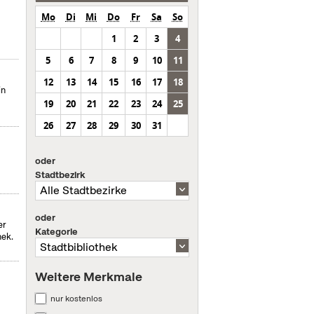
Mo
Di
Mi
Do
Fr
Sa
So
1
2
3
4
5
6
7
8
9
10
11
12
13
14
15
16
17
18
in
19
20
21
22
23
24
25
26
27
28
29
30
31
oder
Stadtbezirk
oder
er
Kategorie
hek.
Weitere Merkmale
nur kostenlos