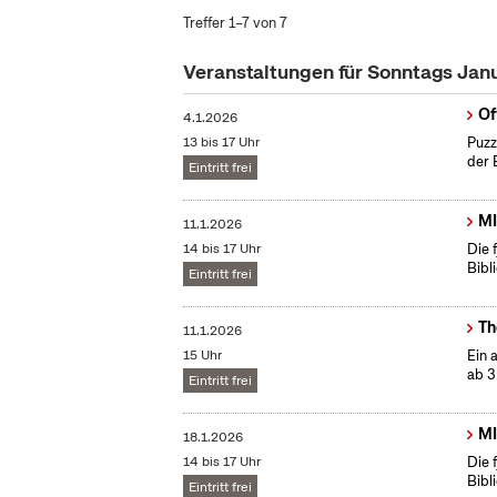
Treffer 1–7 von 7
Veranstaltungen für Sonntags Jan
Of
4.1.2026
13 bis 17 Uhr
Puzz
der 
Eintritt frei
MI
11.1.2026
14 bis 17 Uhr
Die 
Bibl
Eintritt frei
Th
11.1.2026
15 Uhr
Ein 
ab 3
Eintritt frei
MI
18.1.2026
14 bis 17 Uhr
Die 
Bibl
Eintritt frei