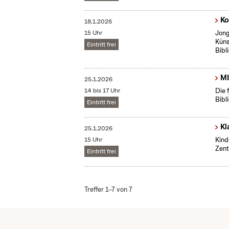
Ko
18.1.2026
15 Uhr
Jong
Küns
Eintritt frei
Bibl
MI
25.1.2026
14 bis 17 Uhr
Die 
Bibl
Eintritt frei
Kl
25.1.2026
15 Uhr
Kind
Zent
Eintritt frei
Treffer 1–7 von 7