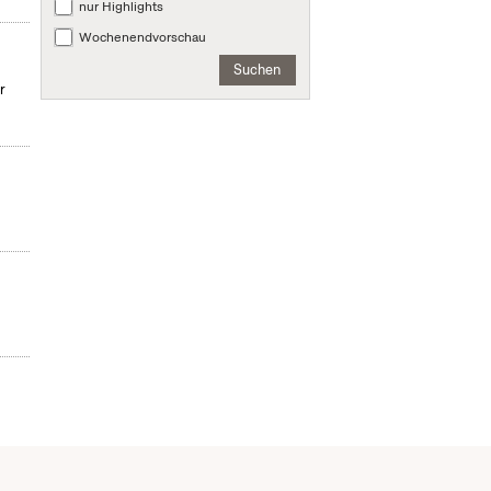
nur Highlights
Wochenendvorschau
Suchen
r