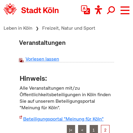
zum Inhalt springen
Leben in Köln
Freizeit, Natur und Sport
Veranstaltungen
Vorlesen lassen
Hinweis:
Alle Veranstaltungen mit/zu
Öffentlichkeitsbeteiligungen in Köln finden
Sie auf unserem Beteiligungsportal
"Meinung für Köln".
Beteiligungsportal "Meinung für Köln"
|<
<
1
2