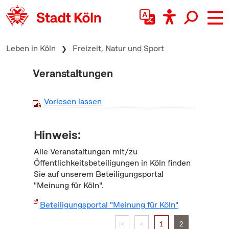
zum Inhalt springen
Leben in Köln
Freizeit, Natur und Sport
Veranstaltungen
Vorlesen lassen
Hinweis:
Alle Veranstaltungen mit/zu
Öffentlichkeitsbeteiligungen in Köln finden
Sie auf unserem Beteiligungsportal
"Meinung für Köln".
Beteiligungsportal "Meinung für Köln"
|<
<
1
2