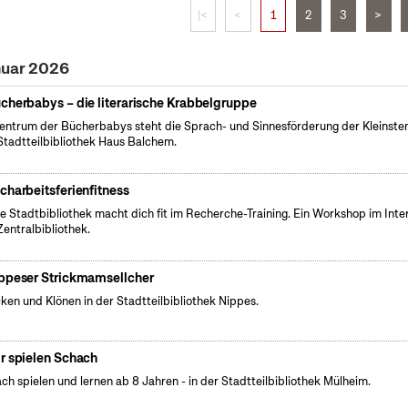
|<
<
1
2
3
>
nuar 2026
cherbabys – die literarische Krabbelgruppe
entrum der Bücherbabys steht die Sprach- und Sinnesförderung der Kleinsten
Stadtteilbibliothek Haus Balchem.
charbeitsferienfitness
e Stadtbibliothek macht dich fit im Recherche-Training. Ein Workshop im Inte
Zentralbibliothek.
ppeser Strickmamsellcher
cken und Klönen in der Stadtteilbibliothek Nippes.
r spielen Schach
ch spielen und lernen ab 8 Jahren - in der Stadtteilbibliothek Mülheim.