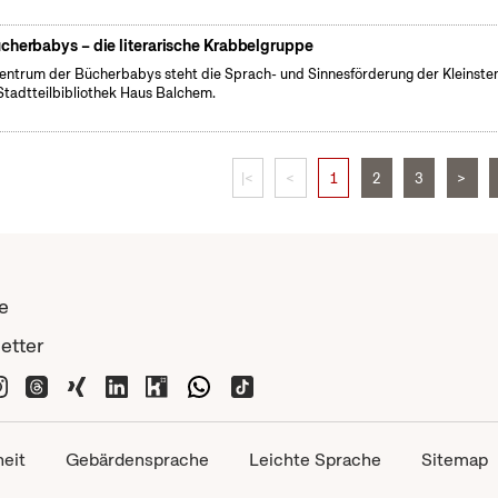
cherbabys – die literarische Krabbelgruppe
entrum der Bücherbabys steht die Sprach- und Sinnesförderung der Kleinsten
Stadtteilbibliothek Haus Balchem.
|<
<
1
2
3
>
e
etter
heit
Gebärdensprache
Leichte Sprache
Sitemap