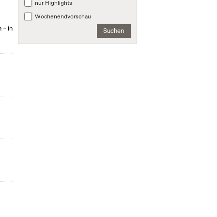
nur Highlights
Wochenendvorschau
 – in
Suchen