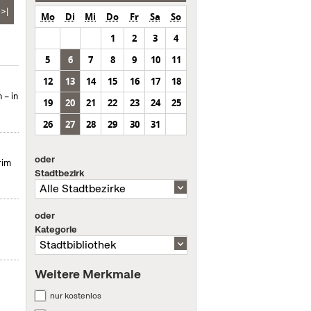
>|
Mo
Di
Mi
Do
Fr
Sa
So
1
2
3
4
5
6
7
8
9
10
11
12
13
14
15
16
17
18
 – in
19
20
21
22
23
24
25
26
27
28
29
30
31
oder
rim
Stadtbezirk
oder
Kategorie
Weitere Merkmale
nur kostenlos