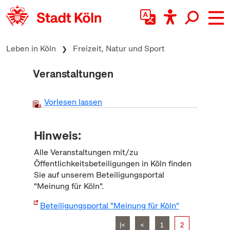
zum Inhalt springen
Leben in Köln
Freizeit, Natur und Sport
Veranstaltungen
Vorlesen lassen
Hinweis:
Alle Veranstaltungen mit/zu
Öffentlichkeitsbeteiligungen in Köln finden
Sie auf unserem Beteiligungsportal
"Meinung für Köln".
Beteiligungsportal "Meinung für Köln"
|<
<
1
2