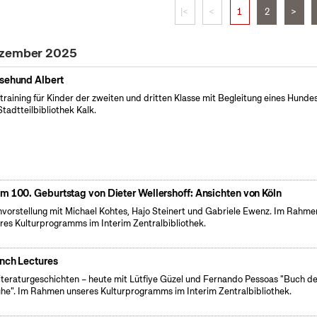
|<
<
1
2
>
ezember 2025
sehund Albert
training für Kinder der zweiten und dritten Klasse mit Begleitung eines Hundes
Stadtteilbibliothek Kalk.
m 100. Geburtstag von Dieter Wellershoff: Ansichten von Köln
vorstellung mit Michael Kohtes, Hajo Steinert und Gabriele Ewenz. Im Rahme
res Kulturprogramms im Interim Zentralbibliothek.
nch Lectures
iteraturgeschichten – heute mit Lütfiye Güzel und Fernando Pessoas "Buch d
he". Im Rahmen unseres Kulturprogramms im Interim Zentralbibliothek.