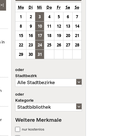
>|
Mo
Di
Mi
Do
Fr
Sa
So
1
2
3
4
5
6
7
8
9
10
11
12
13
14
15
16
17
18
19
20
21
 in
22
23
24
25
26
27
28
29
30
31
oder
Stadtbezirk
n
oder
Kategorie
Weitere Merkmale
er
nur kostenlos