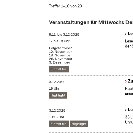
Treffer 1–10 von 20
Veranstaltungen für Mittwochs D
Le
5.11.
bis
3.12.2025
17 bis 18 Uhr
Lese
der 
Folgetermine:
12. November
19. November
26. November
3. Dezember
Eintritt frei
Zu
3.12.2025
19 Uhr
Buch
unse
Highlight
Lu
3.12.2025
13:15 Uhr
35 L
Unru
Eintritt frei
Highlight