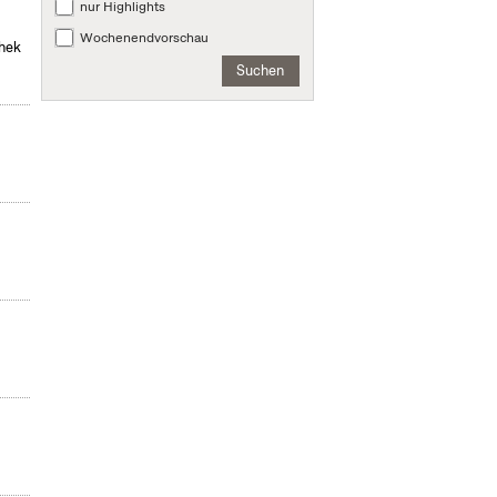
nur Highlights
Wochenendvorschau
thek
Suchen