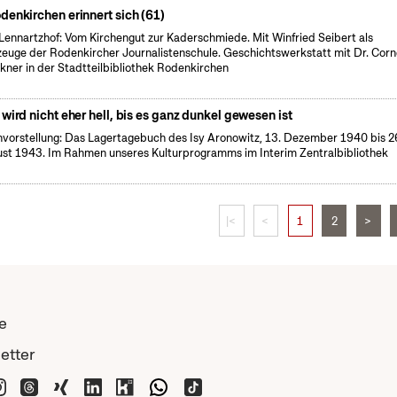
denkirchen erinnert sich (61)
Lennartzhof: Vom Kirchengut zur Kaderschmiede. Mit Winfried Seibert als
zeuge der Rodenkircher Journalistenschule. Geschichtswerkstatt mit Dr. Corn
kner in der Stadtteilbibliothek Rodenkirchen
 wird nicht eher hell, bis es ganz dunkel gewesen ist
vorstellung: Das Lagertagebuch des Isy Aronowitz, 13. Dezember 1940 bis 2
st 1943. Im Rahmen unseres Kulturprogramms im Interim Zentralbibliothek
|<
<
1
2
>
e
etter