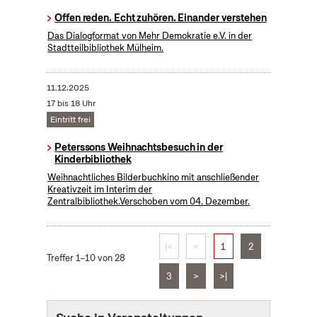
Offen reden. Echt zuhören. Einander verstehen
Das Dialogformat von Mehr Demokratie e.V. in der
Stadtteilbibliothek Mülheim.
11.12.2025
17 bis 18 Uhr
Eintritt frei
Peterssons Weihnachtsbesuch in der
Kinderbibliothek
Weihnachtliches Bilderbuchkino mit anschließender
Kreativzeit im Interim der
Zentralbibliothek.Verschoben vom 04. Dezember.
|<
<
1
2
Treffer 1–10 von 28
3
>
>|