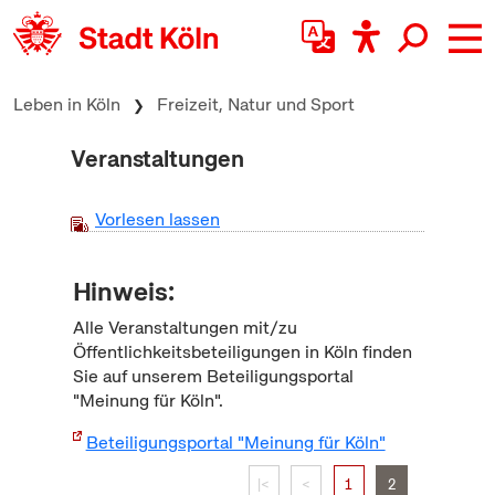
zum Inhalt springen
Leben in Köln
Freizeit, Natur und Sport
Veranstaltungen
Vorlesen lassen
Hinweis:
Alle Veranstaltungen mit/zu
Öffentlichkeitsbeteiligungen in Köln finden
Sie auf unserem Beteiligungsportal
"Meinung für Köln".
Beteiligungsportal "Meinung für Köln"
|<
<
1
2