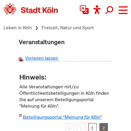
zum Inhalt springen
Leben in Köln
Freizeit, Natur und Sport
Veranstaltungen
Vorlesen lassen
Hinweis:
Alle Veranstaltungen mit/zu
Öffentlichkeitsbeteiligungen in Köln finden
Sie auf unserem Beteiligungsportal
"Meinung für Köln".
Beteiligungsportal "Meinung für Köln"
|<
<
1
2