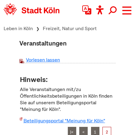
zum Inhalt springen
Leben in Köln
Freizeit, Natur und Sport
Veranstaltungen
Vorlesen lassen
Hinweis:
Alle Veranstaltungen mit/zu
Öffentlichkeitsbeteiligungen in Köln finden
Sie auf unserem Beteiligungsportal
"Meinung für Köln".
Beteiligungsportal "Meinung für Köln"
|<
<
1
2