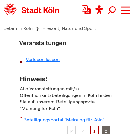
zum Inhalt springen
Leben in Köln
Freizeit, Natur und Sport
Veranstaltungen
Vorlesen lassen
Hinweis:
Alle Veranstaltungen mit/zu
Öffentlichkeitsbeteiligungen in Köln finden
Sie auf unserem Beteiligungsportal
"Meinung für Köln".
Beteiligungsportal "Meinung für Köln"
|<
<
1
2